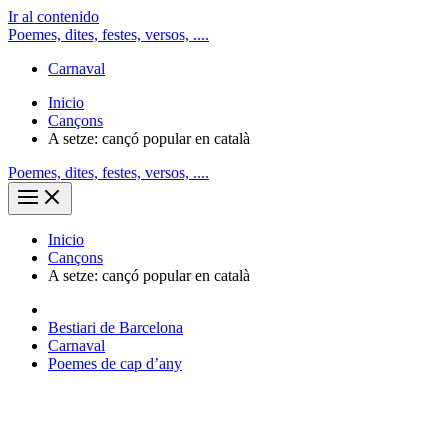
Ir al contenido
Poemes, dites, festes, versos, ....
Carnaval
Inicio
Cançons
A setze: cançó popular en català
Poemes, dites, festes, versos, ....
Inicio
Cançons
A setze: cançó popular en català
Bestiari de Barcelona
Carnaval
Poemes de cap d’any